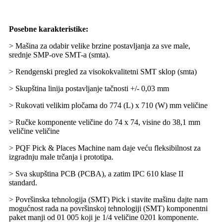
Posebne karakteristike:
> Mašina za odabir velike brzine postavljanja za sve male,
srednje SMP-ove SMT-a (smta).
> Rendgenski pregled za visokokvalitetni SMT sklop (smta)
> Skupština linija postavljanje tačnosti +/- 0,03 mm
> Rukovati velikim pločama do 774 (L) x 710 (W) mm veličine
> Ručke komponente veličine do 74 x 74, visine do 38,1 mm
veličine veličine
> PQF Pick & Places Machine nam daje veću fleksibilnost za
izgradnju male trčanja i prototipa.
> Sva skupština PCB (PCBA), a zatim IPC 610 klase II
standard.
> Površinska tehnologija (SMT) Pick i stavite mašinu dajte nam
mogućnost rada na površinskoj tehnologiji (SMT) komponentni
paket manji od 01 005 koji je 1/4 veličine 0201 komponente.