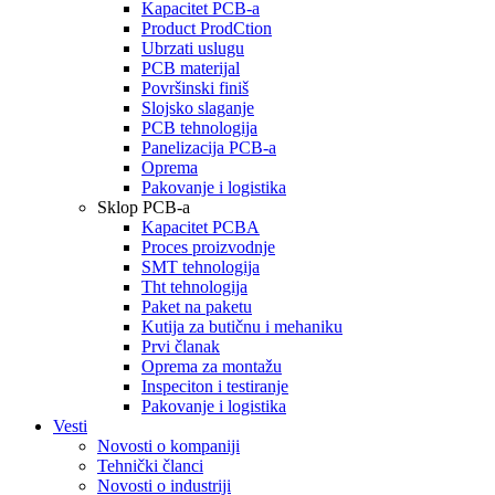
Kapacitet PCB-a
Product ProdCtion
Ubrzati uslugu
PCB materijal
Površinski finiš
Slojsko slaganje
PCB tehnologija
Panelizacija PCB-a
Oprema
Pakovanje i logistika
Sklop PCB-a
Kapacitet PCBA
Proces proizvodnje
SMT tehnologija
Tht tehnologija
Paket na paketu
Kutija za butičnu i mehaniku
Prvi članak
Oprema za montažu
Inspeciton i testiranje
Pakovanje i logistika
Vesti
Novosti o kompaniji
Tehnički članci
Novosti o industriji