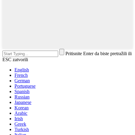
Pritisnite Enter da biste pretražili ili
ESC zatvorili
English
French
German
Portuguese
Spanish
Russian
Japanese
Korean
Arabic
Irish
Greek
Turkish
Italian