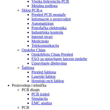
Visoka frekvencija PCB
Metalna podloga
Sklop PCB-a
Pregled PCB montaže
Informacije o proizvodnji
Automatiziran
Potrošačka elektronika
Industrijska kontrola
Internet stvari
Medicinski
Telekomunikacija
Opskrbu Chian
Opskrbljuju Chian Pregled
FAQ za upravljanje lancem opskrbe
Upravljanje dijelovima
Šablona
Pregled šablona
Laserski šablon
Hemijski etch šablon
Proizvodnja i tehnička
PCB dizajn
PCB izgled
Simulacija
EMC analiza
PCB