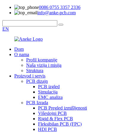
0086 0755 3357 2336
info@anke-pcb.com
EN
Dom
O nama
Profil kompanije
Naša vizija i misija
Struktura
Proizvod i servis
PCB dizajn
PCB izgled
Simulacija
EMC analiza
PCB Izrada
PCB Pregled izmišljenosti
Višeslojni PCB
Rigid & Flex PCB
Fleksibilan PCB (FPC)
HDI PCB