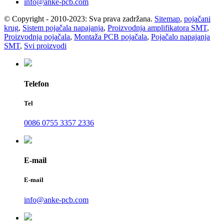
info@anke-pcb.com
© Copyright - 2010-2023: Sva prava zadržana.
Sitemap
,
pojačani
krug
,
Sistem pojačala napajanja
,
Proizvodnja amplifikatora SMT
,
Proizvodnja pojačala
,
Montaža PCB pojačala
,
Pojačalo napajanja
SMT
,
Svi proizvodi
Telefon
Tel
0086 0755 3357 2336
E-mail
E-mail
info@anke-pcb.com