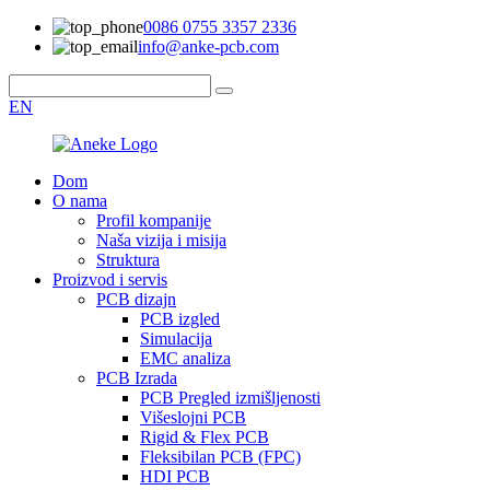
0086 0755 3357 2336
info@anke-pcb.com
EN
Dom
O nama
Profil kompanije
Naša vizija i misija
Struktura
Proizvod i servis
PCB dizajn
PCB izgled
Simulacija
EMC analiza
PCB Izrada
PCB Pregled izmišljenosti
Višeslojni PCB
Rigid & Flex PCB
Fleksibilan PCB (FPC)
HDI PCB