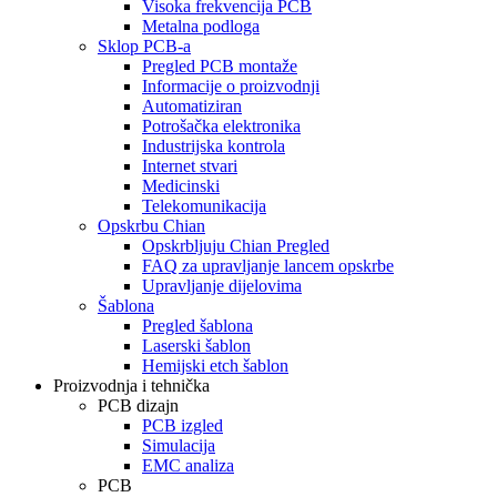
Visoka frekvencija PCB
Metalna podloga
Sklop PCB-a
Pregled PCB montaže
Informacije o proizvodnji
Automatiziran
Potrošačka elektronika
Industrijska kontrola
Internet stvari
Medicinski
Telekomunikacija
Opskrbu Chian
Opskrbljuju Chian Pregled
FAQ za upravljanje lancem opskrbe
Upravljanje dijelovima
Šablona
Pregled šablona
Laserski šablon
Hemijski etch šablon
Proizvodnja i tehnička
PCB dizajn
PCB izgled
Simulacija
EMC analiza
PCB