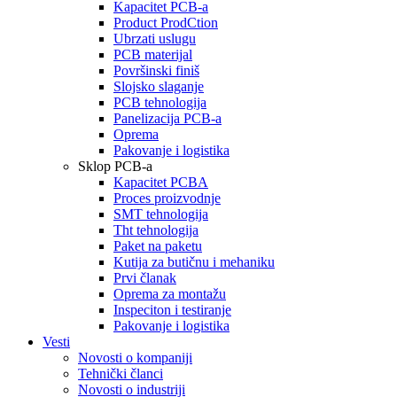
Kapacitet PCB-a
Product ProdCtion
Ubrzati uslugu
PCB materijal
Površinski finiš
Slojsko slaganje
PCB tehnologija
Panelizacija PCB-a
Oprema
Pakovanje i logistika
Sklop PCB-a
Kapacitet PCBA
Proces proizvodnje
SMT tehnologija
Tht tehnologija
Paket na paketu
Kutija za butičnu i mehaniku
Prvi članak
Oprema za montažu
Inspeciton i testiranje
Pakovanje i logistika
Vesti
Novosti o kompaniji
Tehnički članci
Novosti o industriji