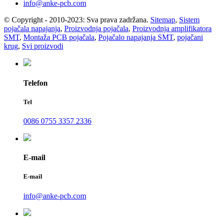
info@anke-pcb.com
© Copyright - 2010-2023: Sva prava zadržana.
Sitemap
,
Sistem
pojačala napajanja
,
Proizvodnja pojačala
,
Proizvodnja amplifikatora
SMT
,
Montaža PCB pojačala
,
Pojačalo napajanja SMT
,
pojačani
krug
,
Svi proizvodi
Telefon
Tel
0086 0755 3357 2336
E-mail
E-mail
info@anke-pcb.com