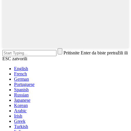
Pritisnite Enter da biste pretražili ili
ESC zatvorili
English
French
German
Portuguese
Spanish
Russian
Japanese
Korean
Arabic
Irish
Greek
Turkish