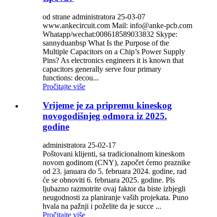
od strane administratora 25-03-07
www.ankecircuit.com Mail: info@anke-pcb.com
Whatapp/wechat:008618589033832 Skype:
sannyduanbsp What Is the Purpose of the
Multiple Capacitors on a Chip’s Power Supply
Pins? As electronics engineers it is known that
capacitors generally serve four primary
functions: decou...
Pročitajte više
Vrijeme je za pripremu kineskog
novogodišnjeg odmora iz 2025.
godine
administratora 25-02-17
Poštovani klijenti, sa tradicionalnom kineskom
novom godinom (CNY), započet ćemo praznike
od 23. januara do 5. februara 2024. godine, rad
će se obnoviti 6. februara 2025. godine. Pls
ljubazno razmotrite ovaj faktor da biste izbjegli
neugodnosti za planiranje vaših projekata. Puno
hvala na pažnji i poželite da je succe ...
Pročitajte više