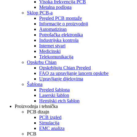
Visoka frekvencija PCB
Metalna podloga
Sklop PCB-a
Pregled PCB montaže
Informacije o proizvodnji
Automatiziran
Potrošačka elektronika
Industrijska kontrola
Internet stvari
Medicinski
Telekomunikacija
Opskrbu Chian
Opskrbljuju Chian Pregled
FAQ za upravljanje lancem opskrbe
Upravljanje dijelovima
Šablona
Pregled šablona
Laserski šablon
Hemijski etch šablon
Proizvodnja i tehnička
PCB dizajn
PCB izgled
Simulacija
EMC analiza
PCB