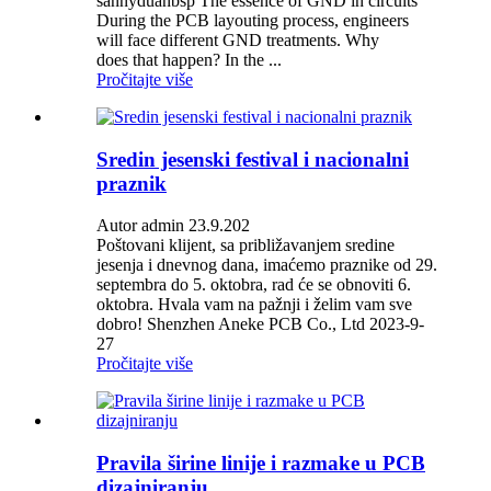
sannyduanbsp The essence of GND in circuits
During the PCB layouting process, engineers
will face different GND treatments. Why
does that happen? In the ...
Pročitajte više
Sredin jesenski festival i nacionalni
praznik
Autor admin 23.9.202
Poštovani klijent, sa približavanjem sredine
jesenja i dnevnog dana, imaćemo praznike od 29.
septembra do 5. oktobra, rad će se obnoviti 6.
oktobra. Hvala vam na pažnji i želim vam sve
dobro! Shenzhen Aneke PCB Co., Ltd 2023-9-
27
Pročitajte više
Pravila širine linije i razmake u PCB
dizajniranju