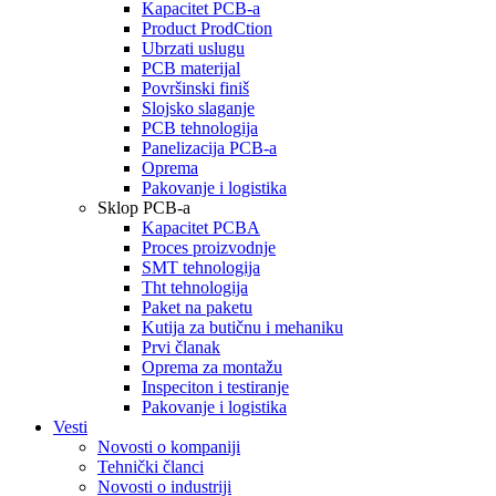
Kapacitet PCB-a
Product ProdCtion
Ubrzati uslugu
PCB materijal
Površinski finiš
Slojsko slaganje
PCB tehnologija
Panelizacija PCB-a
Oprema
Pakovanje i logistika
Sklop PCB-a
Kapacitet PCBA
Proces proizvodnje
SMT tehnologija
Tht tehnologija
Paket na paketu
Kutija za butičnu i mehaniku
Prvi članak
Oprema za montažu
Inspeciton i testiranje
Pakovanje i logistika
Vesti
Novosti o kompaniji
Tehnički članci
Novosti o industriji