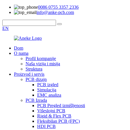
0086 0755 3357 2336
info@anke-pcb.com
EN
Dom
O nama
Profil kompanije
Naša vizija i misija
Struktura
Proizvod i servis
PCB dizajn
PCB izgled
Simulacija
EMC analiza
PCB Izrada
PCB Pregled izmišljenosti
Višeslojni PCB
Rigid & Flex PCB
Fleksibilan PCB (FPC)
HDI PCB