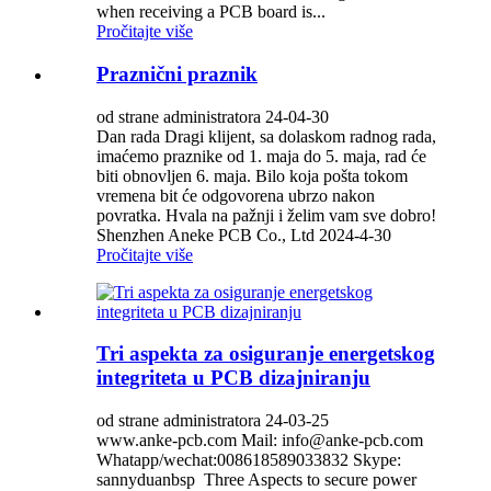
when receiving a PCB board is...
Pročitajte više
Praznični praznik
od strane administratora 24-04-30
Dan rada Dragi klijent, sa dolaskom radnog rada,
imaćemo praznike od 1. maja do 5. maja, rad će
biti obnovljen 6. maja. Bilo koja pošta tokom
vremena bit će odgovorena ubrzo nakon
povratka. Hvala na pažnji i želim vam sve dobro!
Shenzhen Aneke PCB Co., Ltd 2024-4-30
Pročitajte više
Tri aspekta za osiguranje energetskog
integriteta u PCB dizajniranju
od strane administratora 24-03-25
www.anke-pcb.com Mail: info@anke-pcb.com
Whatapp/wechat:008618589033832 Skype:
sannyduanbsp Three Aspects to secure power