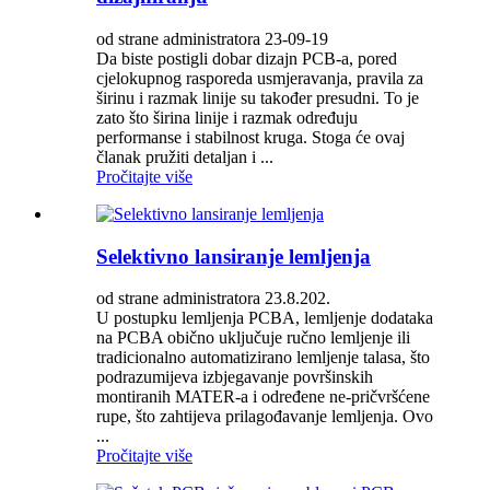
od strane administratora 23-09-19
Da biste postigli dobar dizajn PCB-a, pored
cjelokupnog rasporeda usmjeravanja, pravila za
širinu i razmak linije su također presudni. To je
zato što širina linije i razmak određuju
performanse i stabilnost kruga. Stoga će ovaj
članak pružiti detaljan i ...
Pročitajte više
Selektivno lansiranje lemljenja
od strane administratora 23.8.202.
U postupku lemljenja PCBA, lemljenje dodataka
na PCBA obično uključuje ručno lemljenje ili
tradicionalno automatizirano lemljenje talasa, što
podrazumijeva izbjegavanje površinskih
montiranih MATER-a i određene ne-pričvršćene
rupe, što zahtijeva prilagođavanje lemljenja. Ovo
...
Pročitajte više