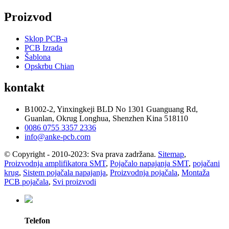
Proizvod
Sklop PCB-a
PCB Izrada
Šablona
Opskrbu Chian
kontakt
B1002-2, Yinxingkeji BLD No 1301 Guanguang Rd,
Guanlan, Okrug Longhua, Shenzhen Kina 518110
0086 0755 3357 2336
info@anke-pcb.com
© Copyright - 2010-2023: Sva prava zadržana.
Sitemap
,
Proizvodnja amplifikatora SMT
,
Pojačalo napajanja SMT
,
pojačani
krug
,
Sistem pojačala napajanja
,
Proizvodnja pojačala
,
Montaža
PCB pojačala
,
Svi proizvodi
Telefon