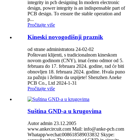
integrity in pcb designing In modern electronic
design, power integrity is an indispensable part of
PCB design. To ensure the stable operation and
p...
Pročitajte više
Kineski novogodišnji praznik
od strane administratora 24-02-02
Poštovani klijenti, s tradicionalnom kineskom
novom godinom (CNY), imat ćemo odmor od 5.
februara do 17. februara 2024. godine, rad će biti
obnovljen 18. februara 2024. godine. Hvala puno
za pažnju i želimo da uspijete! Shenzhen Aneke
PCB Co., Ltd 2024-1-31
Pročitajte više
Suština GND-a u krugovima
Autor admin 23.12.2005
www.ankecircuit.com Mail: info@anke-pcb.com
Whatapp/wechat:008618589033832 Skype: