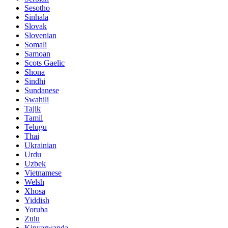
Sesotho
Sinhala
Slovak
Slovenian
Somali
Samoan
Scots Gaelic
Shona
Sindhi
Sundanese
Swahili
Tajik
Tamil
Telugu
Thai
Ukrainian
Urdu
Uzbek
Vietnamese
Welsh
Xhosa
Yiddish
Yoruba
Zulu
Kinyarwanda