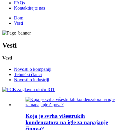
FAQs
Kontaktirajte nas
Dom
Vesti
Vesti
Vesti
Novosti o kompaniji
Tehnički članci
Novosti o industriji
Koja je svrha višestrukih
kondenzatora na igle za napajanje
čipova?