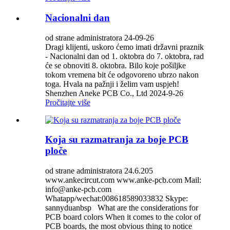
Nacionalni dan
od strane administratora 24-09-26
Dragi klijenti, uskoro ćemo imati državni praznik
- Nacionalni dan od 1. oktobra do 7. oktobra, rad
će se obnoviti 8. oktobra. Bilo koje pošiljke
tokom vremena bit će odgovoreno ubrzo nakon
toga. Hvala na pažnji i želim vam uspjeh!
Shenzhen Aneke PCB Co., Ltd 2024-9-26
Pročitajte više
Koja su razmatranja za boje PCB
ploče
od strane administratora 24.6.205
www.ankecircut.com www.anke-pcb.com Mail:
info@anke-pcb.com
Whatapp/wechat:008618589033832 Skype:
sannyduanbsp What are the considerations for
PCB board colors When it comes to the color of
PCB boards, the most obvious thing to notice