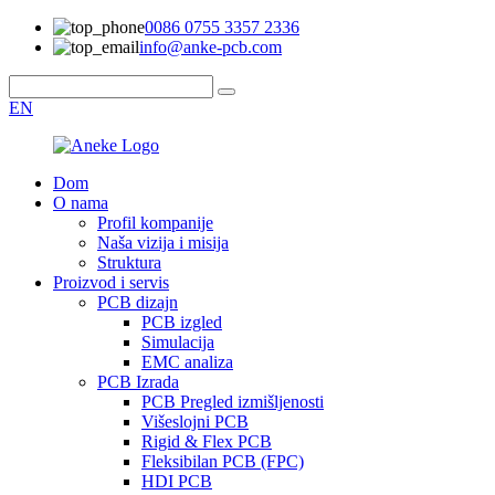
0086 0755 3357 2336
info@anke-pcb.com
EN
Dom
O nama
Profil kompanije
Naša vizija i misija
Struktura
Proizvod i servis
PCB dizajn
PCB izgled
Simulacija
EMC analiza
PCB Izrada
PCB Pregled izmišljenosti
Višeslojni PCB
Rigid & Flex PCB
Fleksibilan PCB (FPC)
HDI PCB