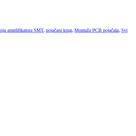
nja amplifikatora SMT
,
pojačani krug
,
Montaža PCB pojačala
,
Svi