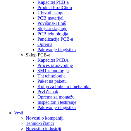
Kapacitet PCB-a
Product ProdCtion
Ubrzati uslugu
PCB materijal
Površinski finiš
Slojsko slaganje
PCB tehnologija
Panelizacija PCB-a
Oprema
Pakovanje i logistika
Sklop PCB-a
Kapacitet PCBA
Proces proizvodnje
SMT tehnologija
Tht tehnologija
Paket na paketu
Kutija za butičnu i mehaniku
Prvi članak
Oprema za montažu
Inspeciton i testiranje
Pakovanje i logistika
Vesti
Novosti o kompaniji
Tehnički članci
Novosti o industriji