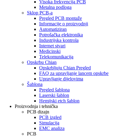
Visoka frekvencija PCB
Metalna podloga
Sklop PCB-a
Pregled PCB montaže
Informacije o proizvodnji
Automatiziran
Potrošačka elektronika
Industrijska kontrola
Internet stvari
Medicinski
Telekomunikacija
Opskrbu Chian
Opskrbljuju Chian Pregled
FAQ za upravljanje lancem opskrbe
Upravljanje dijelovima
Šablona
Pregled šablona
Laserski šablon
Hemijski etch šablon
Proizvodnja i tehnička
PCB dizajn
PCB izgled
Simulacija
EMC analiza
PCB