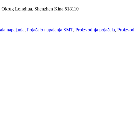
, Okrug Longhua, Shenzhen Kina 518110
ala napajanja
,
Pojačalo napajanja SMT
,
Proizvodnja pojačala
,
Proizvod